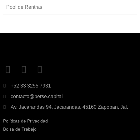
Pool de Rentras
+52 33 3255 7931
contacto@perse.capital
Av. Jacarandas 94, Jacarandas, 45160 Zapopan, Jal.
Políticas de Privacidad
Bolsa de Trabajo