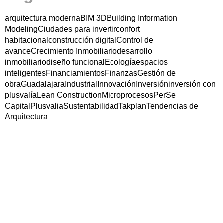
arquitectura moderna
BIM 3D
Building Information
Modeling
Ciudades para invertir
confort
habitacional
construcción digital
Control de
avance
Crecimiento Inmobiliario
desarrollo
inmobiliario
diseño funcional
Ecología
espacios
inteligentes
Financiamientos
Finanzas
Gestión de
obra
Guadalajara
Industrial
Innovación
Inversión
inversión con
plusvalía
Lean Construction
Microprocesos
PerSe
Capital
Plusvalia
Sustentabilidad
Takplan
Tendencias de
Arquitectura