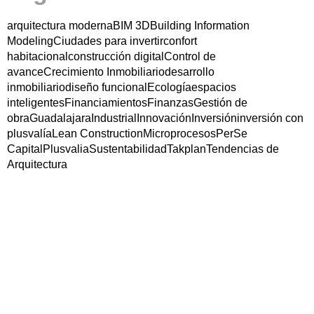
arquitectura moderna
BIM 3D
Building Information
Modeling
Ciudades para invertir
confort
habitacional
construcción digital
Control de
avance
Crecimiento Inmobiliario
desarrollo
inmobiliario
diseño funcional
Ecología
espacios
inteligentes
Financiamientos
Finanzas
Gestión de
obra
Guadalajara
Industrial
Innovación
Inversión
inversión con
plusvalía
Lean Construction
Microprocesos
PerSe
Capital
Plusvalia
Sustentabilidad
Takplan
Tendencias de
Arquitectura