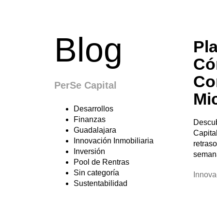
Blog
Pl
Có
Co
PerSe Capital
Mi
Desarrollos
Finanzas
Descub
Guadalajara
Capita
Innovación Inmobiliaria
retras
Inversión
seman
Pool de Rentras
Sin categoría
Innova
Sustentabilidad