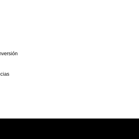
nversión
cias