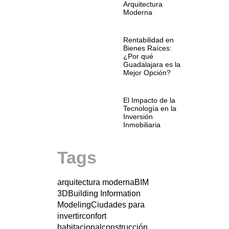
Arquitectura
Moderna
Rentabilidad en
Bienes Raíces:
¿Por qué
Guadalajara es la
Mejor Opción?
El Impacto de la
Tecnología en la
Inversión
Inmobiliaria
Tags
arquitectura moderna
BIM
3D
Building Information
Modeling
Ciudades para
invertir
confort
habitacional
construcción