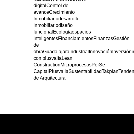
digital
Control de
avance
Crecimiento
Inmobiliario
desarrollo
inmobiliario
diseño
funcional
Ecología
espacios
inteligentes
Financiamientos
Finanzas
Gestión
de
obra
Guadalajara
Industrial
Innovación
Inversión
i
con plusvalía
Lean
Construction
Microprocesos
PerSe
Capital
Plusvalia
Sustentabilidad
Takplan
Tenden
de Arquitectura