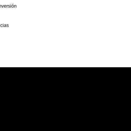
nversión
cias