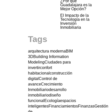
¿Por qué
Guadalajara es la
Mejor Opción?
El Impacto de la
Tecnología en la
Inversión
Inmobiliaria
Tags
arquitectura moderna
BIM
3D
Building Information
Modeling
Ciudades para
invertir
confort
habitacional
construcción
digital
Control de
avance
Crecimiento
Inmobiliario
desarrollo
inmobiliario
diseño
funcional
Ecología
espacios
inteligentes
Financiamientos
Finanzas
Gestión
de