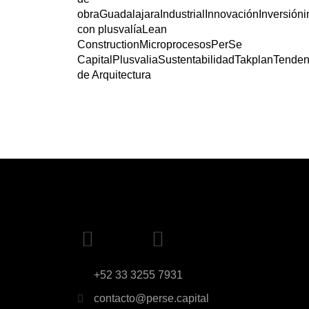
obra
Guadalajara
Industrial
Innovación
Inversión
i
con plusvalía
Lean
Construction
Microprocesos
PerSe
Capital
Plusvalia
Sustentabilidad
Takplan
Tenden
de Arquitectura
+52 33 3255 7931
contacto@perse.capital