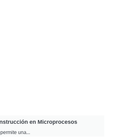
nstrucción en Microprocesos
Lean Constru
permite una...
Descubre cómo L