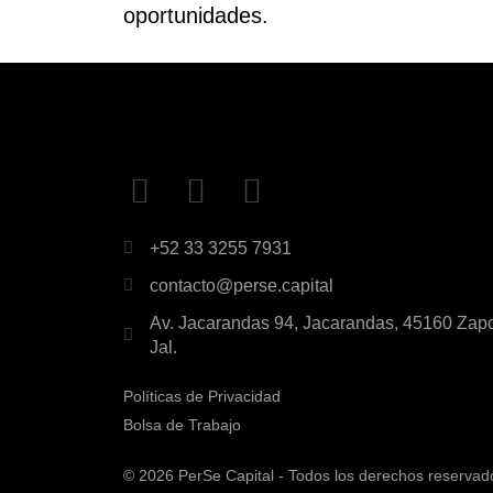
oportunidades.
+52 33 3255 7931
contacto@perse.capital
Av. Jacarandas 94, Jacarandas, 45160 Zap
Jal.
Políticas de Privacidad
Bolsa de Trabajo
© 2026 PerSe Capital - Todos los derechos reservad