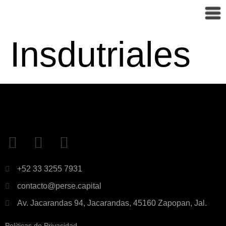
Insdutriales
+52 33 3255 7931
contacto@perse.capital
Av. Jacarandas 94, Jacarandas, 45160 Zapopan, Jal.
Políticas de Privacidad