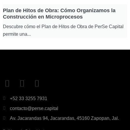
Plan de Hitos de Obra: Cómo Organizamos la
L
Construcción en Microprocesos
y
Descubre cómo el Plan de Hitos de Obra de PerSe Capital
D
permite una...
r
+52 33 3255 7931
contacto@perse.capital
Av. Jacarandas 94, Jacarandas, 45160 Zapopan, Jal.